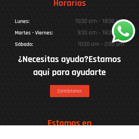
Horarios
10:30 am - 18:30 pm
Lunes:
9:30 am - 18:30 pm
Martes - Viernes:
10:30 am - 2:00 pm
Sábado:
¿Necesitas ayuda?Estamos
aquí para ayudarte
Contáctanos
Estamos en
Rinconada 8926, Vitacura – Casa Matriz