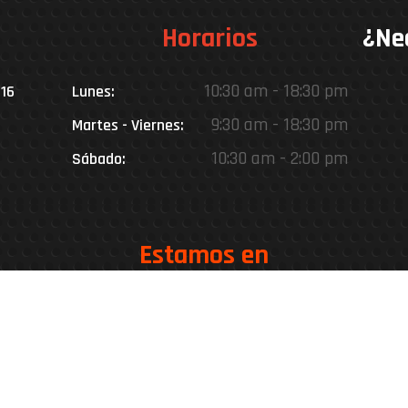
Horarios
¿Ne
10:30 am - 18:30 pm
016
Lunes:
9:30 am - 18:30 pm
Martes - Viernes:
10:30 am - 2:00 pm
Sábado:
Estamos en
Rinconada 8926, Vitacura – Casa Matriz
Patricia Viñuela 285, Lampa – Performance Center
oteo del Miraflor (caletera ruta 5 norte), Puerto Varas – Ke