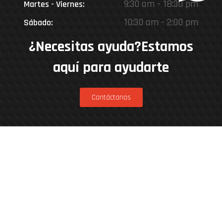
9:30 am - 18:30 pm
Martes - Viernes:
10:30 am - 2:00 pm
Sábado:
¿Necesitas ayuda?Estamos
aquí para ayudarte
Contáctanos
Estamos en
Rinconada 8926, Vitacura – Casa Matriz
Patricia Viñuela 285, Lampa – Performance
Center
Parcela 4A, Loteo del Miraflor (caletera ruta