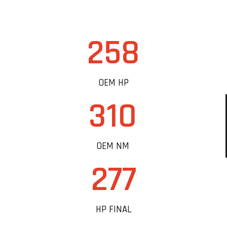
258
OEM HP
310
OEM NM
277
HP FINAL