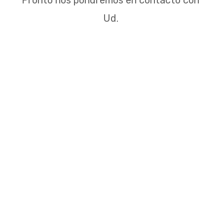
Pronto nos pondremos en contacto con
Ud.