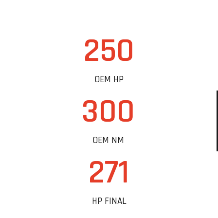
250
OEM HP
300
OEM NM
271
HP FINAL