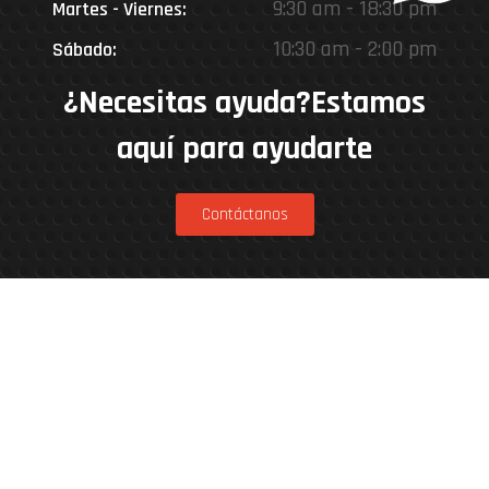
9:30 am - 18:30 pm
Martes - Viernes:
10:30 am - 2:00 pm
Sábado:
¿Necesitas ayuda?Estamos
aquí para ayudarte
Contáctanos
Estamos en
Rinconada 8926, Vitacura – Casa Matriz
Patricia Viñuela 285, Lampa – Performance
Center
Parcela 4A, Loteo del Miraflor (caletera ruta