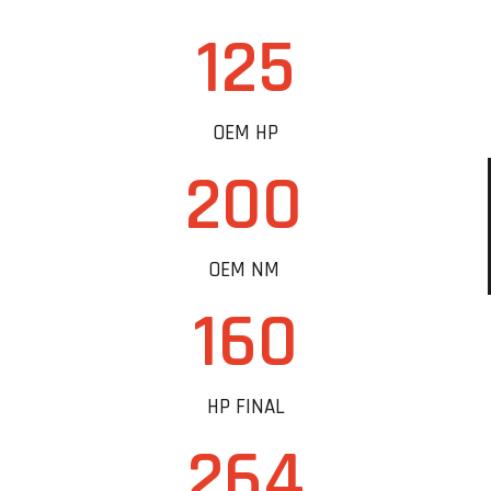
125
OEM HP
200
OEM NM
160
HP FINAL
264