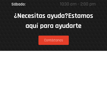
10:30 am - 2:00 pm
Sábado:
¿Necesitas ayuda?Estamos
aquí para ayudarte
Contáctanos
Estamos en
Rinconada 8926, Vitacura – Casa Matriz
Patricia Viñuela 285, Lampa – Performance
Center
Parcela 4A, Loteo del Miraflor (caletera ruta
5 norte), Puerto Varas – Kenner Patagonia