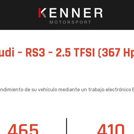
udi – RS3 – 2.5 TFSI (367 
endimiento de su vehículo mediante un trabajo electrónico 
465
410