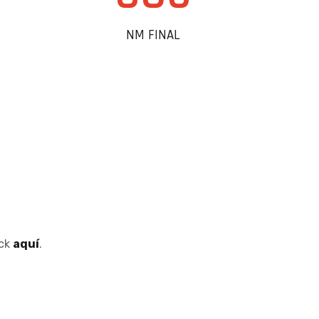
NM FINAL
ick
aquí
.