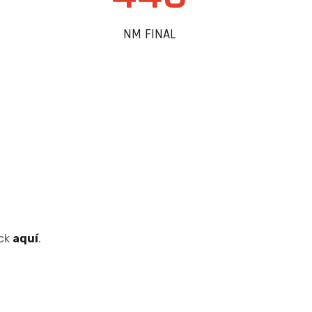
NM FINAL
ick
aquí
.