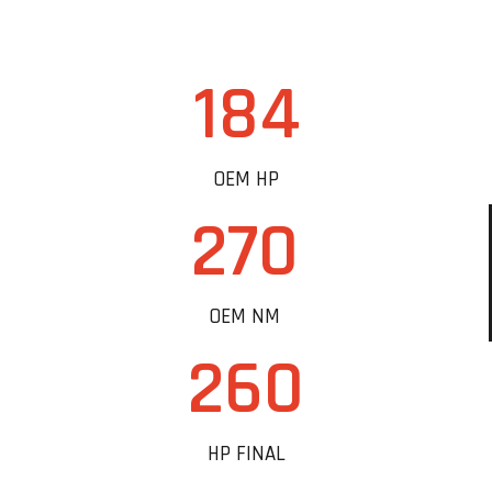
184
OEM HP
270
OEM NM
260
HP FINAL