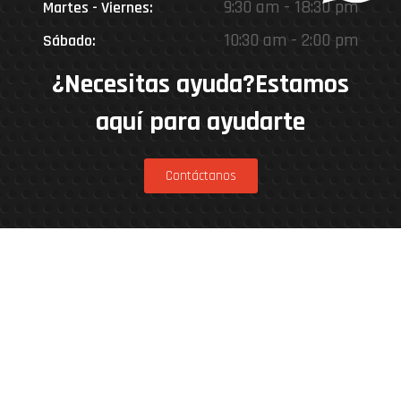
9:30 am - 18:30 pm
Martes - Viernes:
10:30 am - 2:00 pm
Sábado:
¿Necesitas ayuda?Estamos
aquí para ayudarte
Contáctanos
Estamos en
Rinconada 8926, Vitacura – Casa Matriz
Patricia Viñuela 285, Lampa – Performance
Center
Parcela 4A, Loteo del Miraflor (caletera ruta