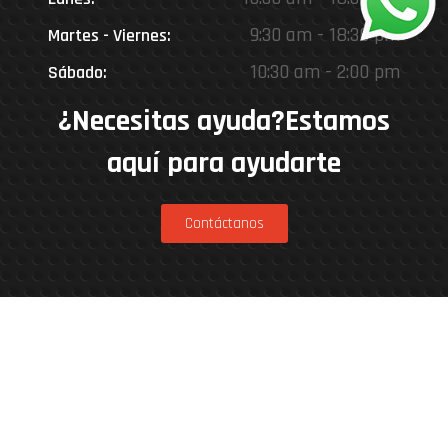
9:30 am - 18:30 pm
Martes - Viernes:
10:30 am - 2:00 pm
Sábado:
¿Necesitas ayuda?Estamos
aquí para ayudarte
Contáctanos
Estamos en
Rinconada 8926, Vitacura – Casa Matriz
Patricia Viñuela 285, Lampa – Performance
Center