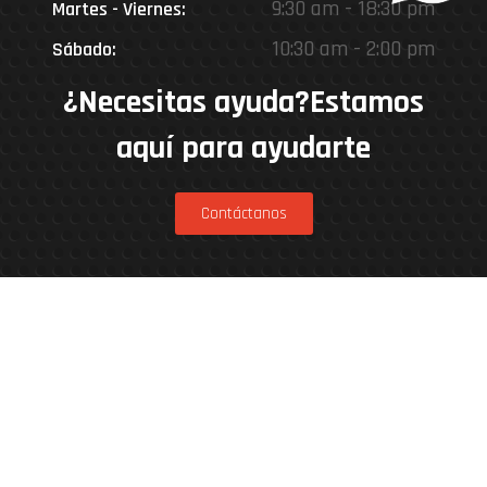
9:30 am - 18:30 pm
Martes - Viernes:
10:30 am - 2:00 pm
Sábado:
¿Necesitas ayuda?Estamos
aquí para ayudarte
Contáctanos
Estamos en
Rinconada 8926, Vitacura – Casa Matriz
Patricia Viñuela 285, Lampa – Performance
Center
Parcela 4A, Loteo del Miraflor (caletera ruta