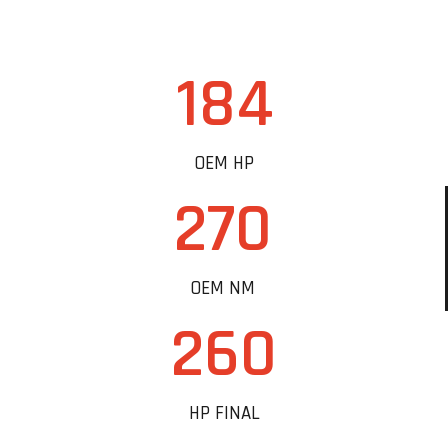
184
OEM HP
270
OEM NM
260
HP FINAL