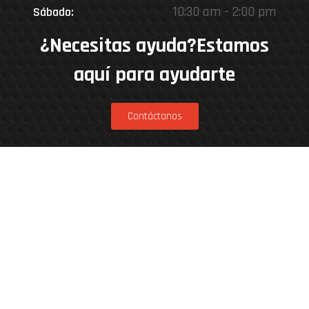
10:30 am - 2:00 pm
Sábado:
¿Necesitas ayuda?Estamos
aquí para ayudarte
Contáctanos
Estamos en
Rinconada 8926, Vitacura – Casa Matriz
Patricia Viñuela 285, Lampa – Performance
Center
Parcela 4A, Loteo del Miraflor (caletera ruta
5 norte), Puerto Varas – Kenner Patagonia