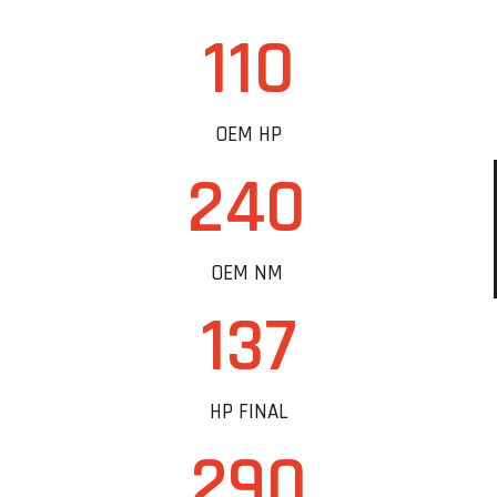
110
OEM HP
240
OEM NM
137
HP FINAL
290