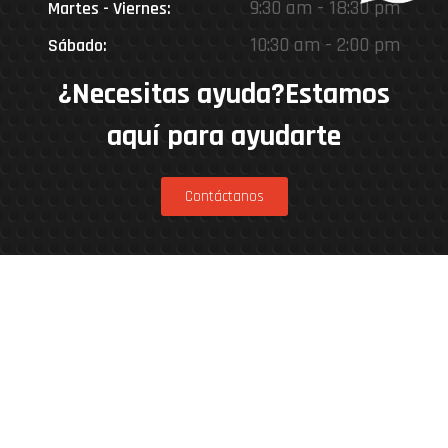
9:30 am - 18:30 pm
Martes - Viernes:
10:30 am - 2:00 pm
Sábado:
¿Necesitas ayuda?Estamos
aquí para ayudarte
Contáctanos
Estamos en
Rinconada 8926, Vitacura – Casa Matriz
Patricia Viñuela 285, Lampa – Performance
Center
Parcela 4A, Loteo del Miraflor (caletera ruta