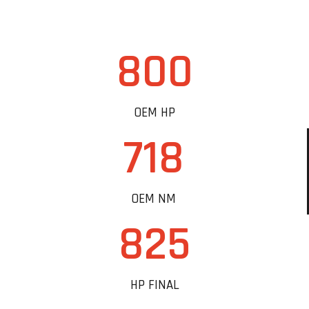
800
OEM HP
718
OEM NM
825
HP FINAL