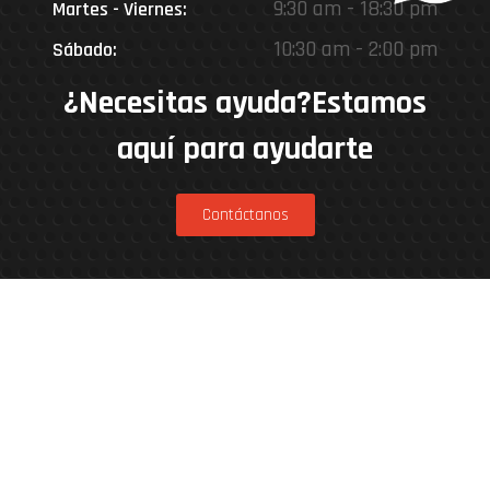
9:30 am - 18:30 pm
Martes - Viernes:
10:30 am - 2:00 pm
Sábado:
¿Necesitas ayuda?Estamos
aquí para ayudarte
Contáctanos
Estamos en
Rinconada 8926, Vitacura – Casa Matriz
Patricia Viñuela 285, Lampa – Performance
Center
Parcela 4A, Loteo del Miraflor (caletera ruta