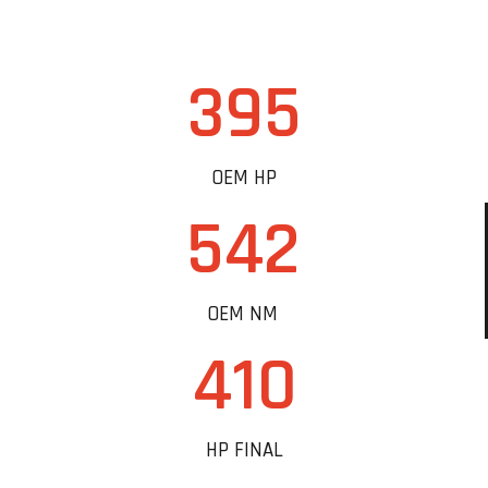
395
OEM HP
542
OEM NM
410
HP FINAL