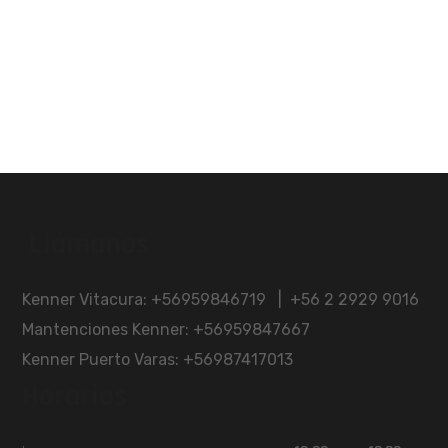
Llámanos
Kenner Vitacura: +56959846719 | +56 2 2929 9016
Mantenciones Kenner: +56959847667
Kenner Puerto Varas: +56987417013
Horarios