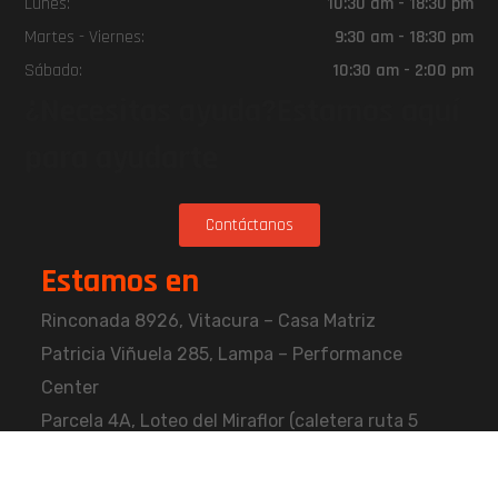
Lunes:
10:30 am - 18:30 pm
Martes - Viernes:
9:30 am - 18:30 pm
Sábado:
10:30 am - 2:00 pm
¿Necesitas ayuda?Estamos aquí
para ayudarte
Contáctanos
Estamos en
Rinconada 8926, Vitacura – Casa Matriz
Patricia Viñuela 285, Lampa – Performance
Center
Parcela 4A, Loteo del Miraflor (caletera ruta 5
norte), Puerto Varas – Kenner Patagonia