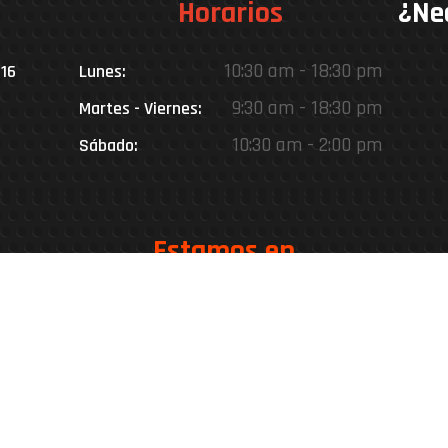
Horarios
¿Ne
10:30 am - 18:30 pm
016
Lunes:
9:30 am - 18:30 pm
Martes - Viernes:
10:30 am - 2:00 pm
Sábado:
Estamos en
Rinconada 8926, Vitacura – Casa Matriz
Patricia Viñuela 285, Lampa – Performance Center
oteo del Miraflor (caletera ruta 5 norte), Puerto Varas – Ke
Desarrollado por
Go Marketing Digital