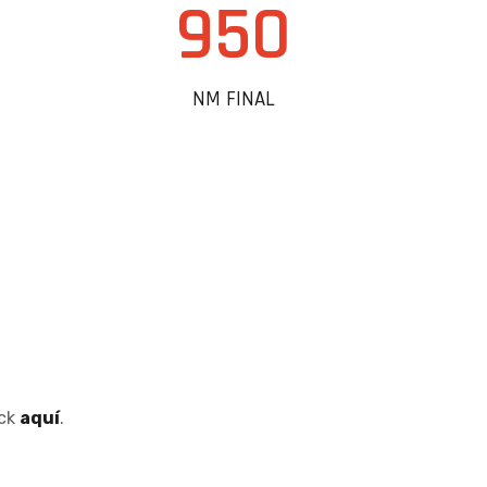
950
NM FINAL
ick
aquí
.