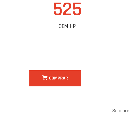
525
OEM HP
COMPRAR
Si lo p