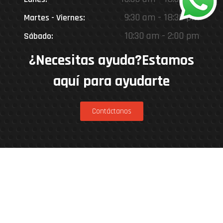
9:30 am - 18:30 pm
Martes - Viernes:
10:30 am - 2:00 pm
Sábado:
¿Necesitas ayuda?Estamos
aquí para ayudarte
Contáctanos
Estamos en
Rinconada 8926, Vitacura – Casa Matriz
Patricia Viñuela 285, Lampa – Performance
Center