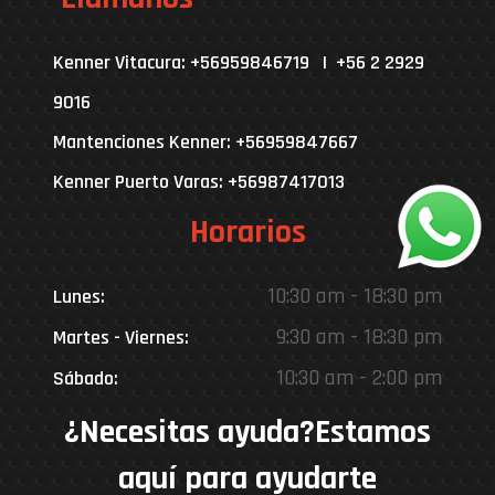
Kenner Vitacura: +56959846719 | +56 2 2929
9016
Mantenciones Kenner: +56959847667
Kenner Puerto Varas: +56987417013
Horarios
10:30 am - 18:30 pm
Lunes:
9:30 am - 18:30 pm
Martes - Viernes:
10:30 am - 2:00 pm
Sábado:
¿Necesitas ayuda?Estamos
aquí para ayudarte