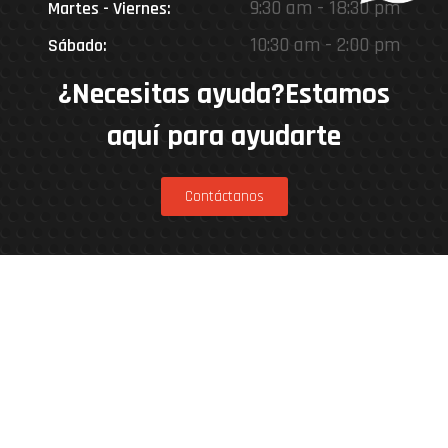
9:30 am - 18:30 pm
Martes - Viernes:
10:30 am - 2:00 pm
Sábado:
¿Necesitas ayuda?Estamos
aquí para ayudarte
Contáctanos
Estamos en
Rinconada 8926, Vitacura – Casa Matriz
Patricia Viñuela 285, Lampa – Performance
Center
Parcela 4A, Loteo del Miraflor (caletera ruta