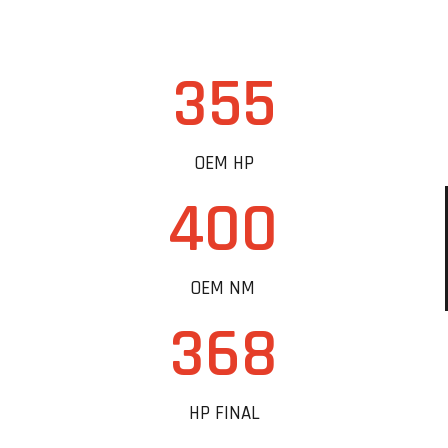
355
OEM HP
400
OEM NM
368
HP FINAL