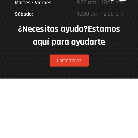
9:30 am - 18:30 pm
Martes - Viernes:
10:30 am - 2:00 pm
Sábado:
¿Necesitas ayuda?Estamos
aquí para ayudarte
Contáctanos
Estamos en
Rinconada 8926, Vitacura – Casa Matriz
Patricia Viñuela 285, Lampa – Performance
Center
Parcela 4A, Loteo del Miraflor (caletera ruta