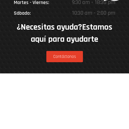
9:30 am - 18:30 pm
Martes - Viernes:
10:30 am - 2:00 pm
Sábado:
¿Necesitas ayuda?Estamos
aquí para ayudarte
Contáctanos
Estamos en
Rinconada 8926, Vitacura – Casa Matriz
Patricia Viñuela 285, Lampa – Performance
Center
Parcela 4A, Loteo del Miraflor (caletera ruta