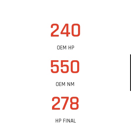
240
OEM HP
550
OEM NM
278
HP FINAL