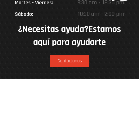
9:30 am - 18:30 pm
Martes - Viernes:
10:30 am - 2:00 pm
Sábado:
¿Necesitas ayuda?Estamos
aquí para ayudarte
Contáctanos
Estamos en
Rinconada 8926, Vitacura – Casa Matriz
Patricia Viñuela 285, Lampa – Performance
Center
Parcela 4A, Loteo del Miraflor (caletera ruta