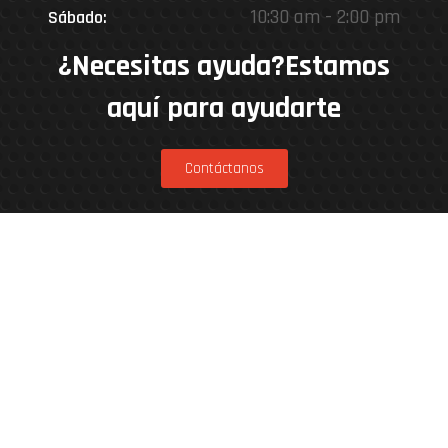
10:30 am - 2:00 pm
Sábado:
¿Necesitas ayuda?Estamos
aquí para ayudarte
Contáctanos
Estamos en
Rinconada 8926, Vitacura – Casa Matriz
Patricia Viñuela 285, Lampa – Performance
Center
Parcela 4A, Loteo del Miraflor (caletera ruta
5 norte), Puerto Varas – Kenner Patagonia