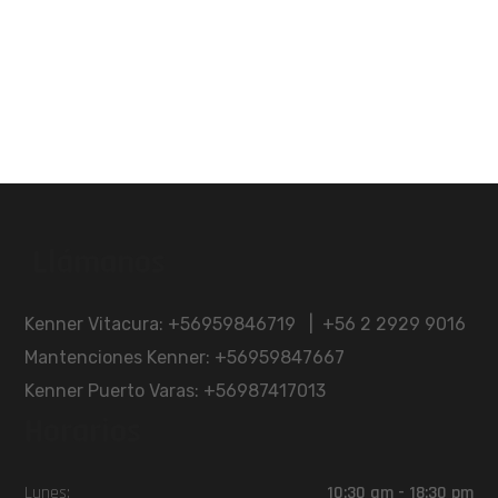
Llámanos
Kenner Vitacura: +56959846719 | +56 2 2929 9016
Mantenciones Kenner: +56959847667
Kenner Puerto Varas: +56987417013
Horarios
Lunes:
10:30 am - 18:30 pm