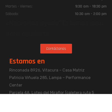
Martes - Viernes:
9:30 am - 18:30 pm
Sábado:
10:30 am - 2:00 pm
¿Necesitas ayuda?Estamos aquí
para ayudarte
Contáctanos
Estamos en
Rinconada 8926, Vitacura – Casa Matriz
Patricia Viñuela 285, Lampa – Performance
Center
Parcela 4A, Loteo del Miraflor (caletera ruta 5
norte), Puerto Varas – Kenner Patagonia