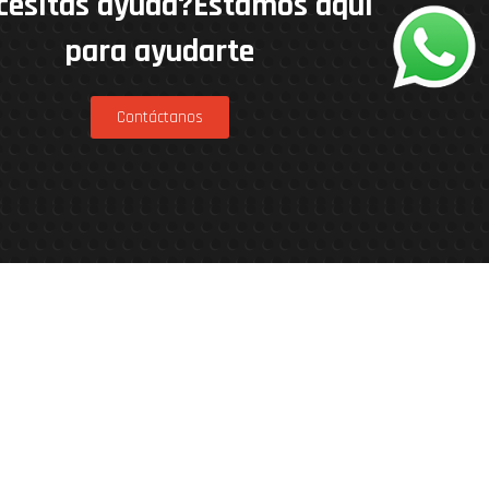
cesitas ayuda?Estamos aquí
para ayudarte
Contáctanos
nner Patagonia