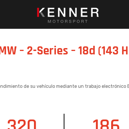
MW – 2-Series – 18d (143 
endimiento de su vehículo mediante un trabajo electrónico 
320
186