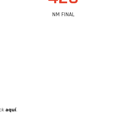
NM FINAL
ick
aquí
.