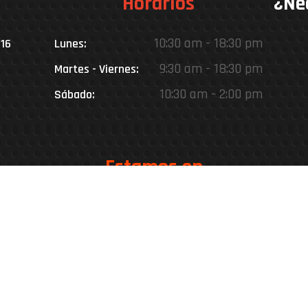
Horarios
¿Ne
10:30 am - 18:30 pm
016
Lunes:
9:30 am - 18:30 pm
Martes - Viernes:
10:30 am - 2:00 pm
Sábado:
Estamos en
Rinconada 8926, Vitacura – Casa Matriz
Patricia Viñuela 285, Lampa – Performance Center
oteo del Miraflor (caletera ruta 5 norte), Puerto Varas – Ke
Desarrollado por
Go Marketing Digital