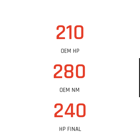
210
OEM HP
280
OEM NM
240
HP FINAL