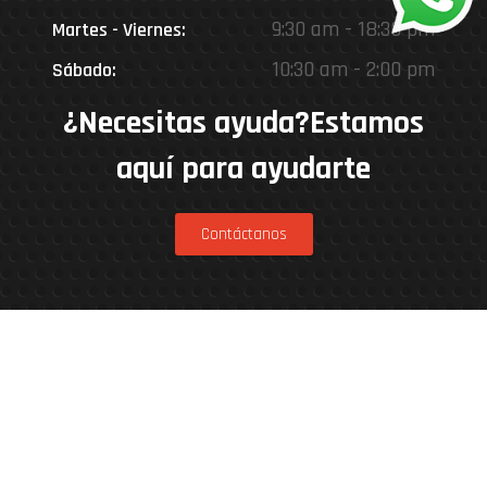
9:30 am - 18:30 pm
Martes - Viernes:
10:30 am - 2:00 pm
Sábado:
¿Necesitas ayuda?Estamos
aquí para ayudarte
Contáctanos
Estamos en
Rinconada 8926, Vitacura – Casa Matriz
Patricia Viñuela 285, Lampa – Performance
Center
Parcela 4A, Loteo del Miraflor (caletera ruta