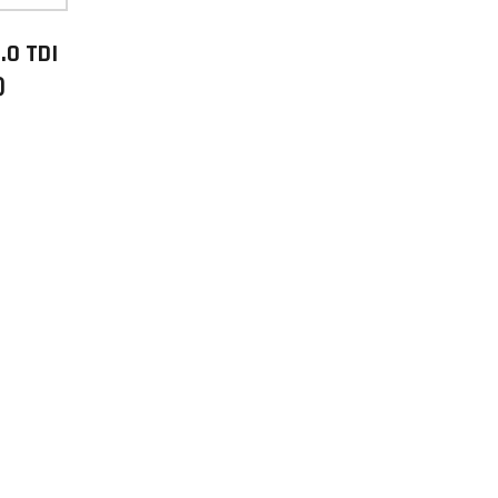
2.0 TDI
)