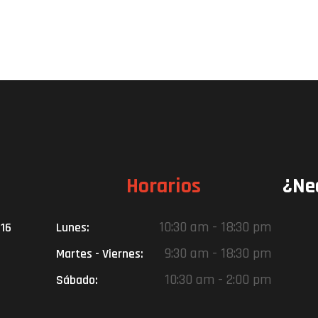
Horarios
¿Ne
10:30 am - 18:30 pm
016
Lunes:
9:30 am - 18:30 pm
Martes - Viernes:
10:30 am - 2:00 pm
Sábado: