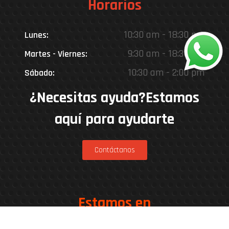
Horarios
10:30 am - 18:30 pm
Lunes:
9:30 am - 18:30 pm
Martes - Viernes:
10:30 am - 2:00 pm
Sábado:
¿Necesitas ayuda?Estamos
aquí para ayudarte
Contáctanos
Estamos en
Rinconada 8926, Vitacura – Casa Matriz