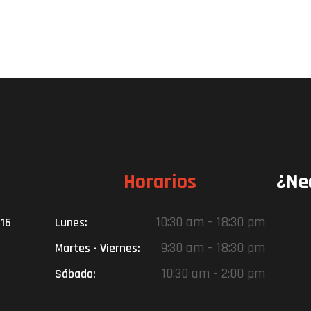
Horarios
¿Ne
10:30 am - 18:30 pm
016
Lunes:
9:30 am - 18:30 pm
Martes - Viernes:
10:30 am - 2:00 pm
Sábado: