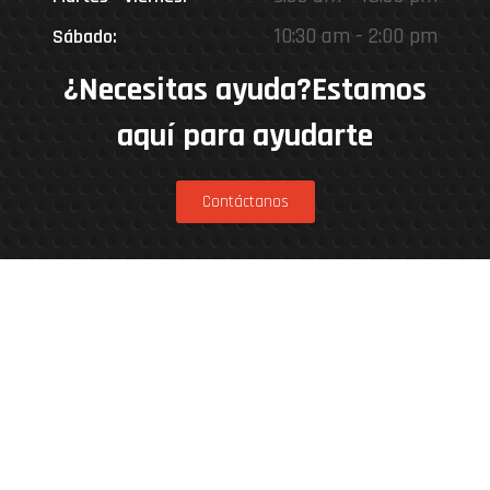
10:30 am - 2:00 pm
Sábado:
¿Necesitas ayuda?Estamos
aquí para ayudarte
Contáctanos
Estamos en
Rinconada 8926, Vitacura – Casa Matriz
Patricia Viñuela 285, Lampa – Performance
Center
Parcela 4A, Loteo del Miraflor (caletera ruta
5 norte), Puerto Varas – Kenner Patagonia