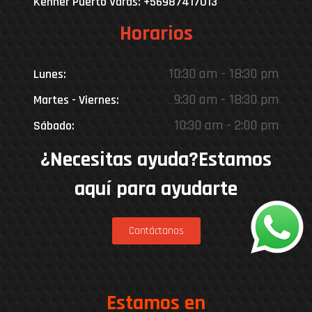
Kenner Puerto Varas: +56987417013
Horarios
10:30 am - 18:30 pm
Lunes:
9:30 am - 18:30 pm
Martes - Viernes:
10:30 am - 2:00 pm
Sábado:
¿Necesitas ayuda?Estamos
aquí para ayudarte
Contáctanos
Estamos en