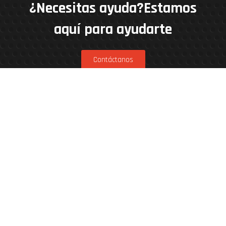
¿Necesitas ayuda?Estamos
aquí para ayudarte
Contáctanos
Estamos en
Rinconada 8926, Vitacura – Casa Matriz
Patricia Viñuela 285, Lampa – Performance
Center
Parcela 4A, Loteo del Miraflor (caletera ruta
5 norte), Puerto Varas – Kenner Patagonia