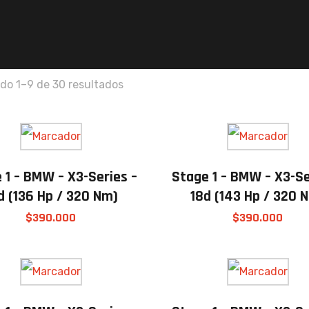
do 1–9 de 30 resultados
 1 – BMW – X3-Series –
Stage 1 – BMW – X3-Se
d (136 Hp / 320 Nm)
18d (143 Hp / 320 
$
390.000
$
390.000