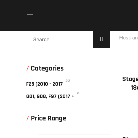
Mostran
Categories
Stage
22
F25 (2010 - 2017
18
8
G01, G08, F97 (2017 +
Price Range