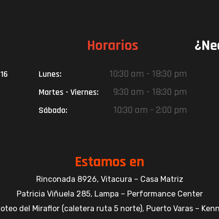
Horarios
¿Ne
10:30 am - 18:30 pm
016
Lunes:
9:30 am - 18:30 pm
Martes - Viernes:
10:30 am - 2:00 pm
Sábado:
Estamos en
Rinconada 8926, Vitacura – Casa Matriz
Patricia Viñuela 285, Lampa – Performance Center
oteo del Miraflor (caletera ruta 5 norte), Puerto Varas – Ke