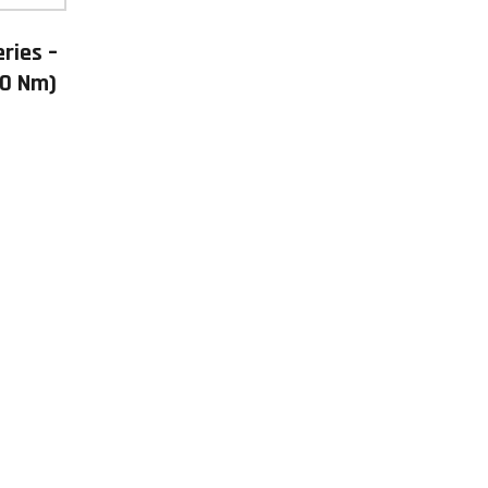
ries –
00 Nm)