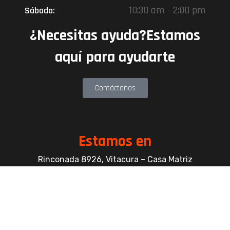
10:30 am - 2:00 pm
Sábado:
¿Necesitas ayuda?Estamos
aquí para ayudarte
Contáctanos
Estamos en
Rinconada 8926, Vitacura – Casa Matriz
Patricia Viñuela 285, Lampa – Performance
Center
Parcela 4A, Loteo del Miraflor (caletera ruta
5 norte), Puerto Varas – Kenner Patagonia