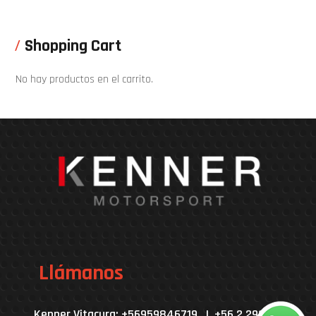
Shopping Cart
No hay productos en el carrito.
Llámanos
Kenner Vitacura: +56959846719 | +56 2 2929