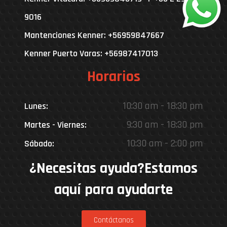
9016
Mantenciones Kenner: +56959847667
Kenner Puerto Varas: +56987417013
Horarios
10:30 am - 18:30 pm
Lunes:
9:30 am - 18:30 pm
Martes - Viernes:
10:30 am - 2:00 pm
Sábado:
¿Necesitas ayuda?Estamos
aquí para ayudarte
Contáctanos