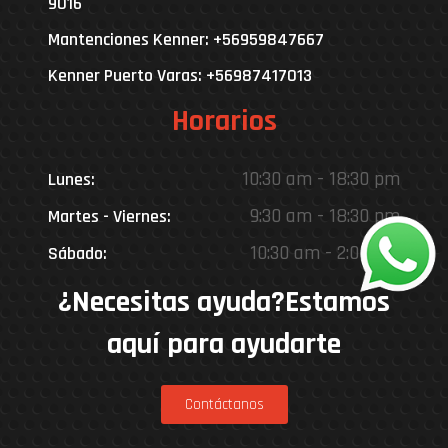
9016
Mantenciones Kenner: +56959847667
Kenner Puerto Varas: +56987417013
Horarios
10:30 am - 18:30 pm
Lunes:
9:30 am - 18:30 pm
Martes - Viernes:
10:30 am - 2:00 pm
Sábado:
¿Necesitas ayuda?Estamos
aquí para ayudarte
Contáctanos